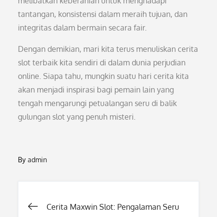
melibatkan keberanian untuk menghadapi
tantangan, konsistensi dalam meraih tujuan, dan
integritas dalam bermain secara fair.
Dengan demikian, mari kita terus menuliskan cerita
slot terbaik kita sendiri di dalam dunia perjudian
online. Siapa tahu, mungkin suatu hari cerita kita
akan menjadi inspirasi bagi pemain lain yang
tengah mengarungi petualangan seru di balik
gulungan slot yang penuh misteri.
By
admin
Post
Cerita Maxwin Slot: Pengalaman Seru