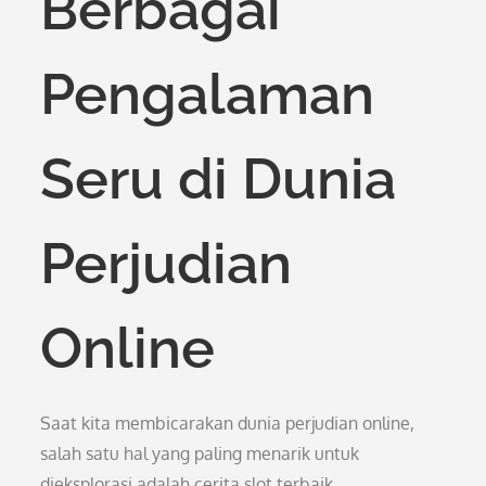
Berbagai
Pengalaman
Seru di Dunia
Perjudian
Online
Saat kita membicarakan dunia perjudian online,
salah satu hal yang paling menarik untuk
dieksplorasi adalah cerita slot terbaik.