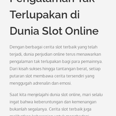
Terlupakan di
Dunia Slot Online
Dengan berbagai cerita slot terbaik yang telah
terjadi, dunia perjudian online terus menawarkan
pengalaman tak terlupakan bagi para pemainnya.
Dari kisah sukses hingga tantangan berat, setiap
putaran slot membawa cerita tersendiri yang
menggugah adrenalin dan emosi.
Saat kita menjelajahi dunia slot online, mari selalu
ingat bahwa keberuntungan dan kemenangan
bukanlah segalanya. Cerita slot terbaik juga