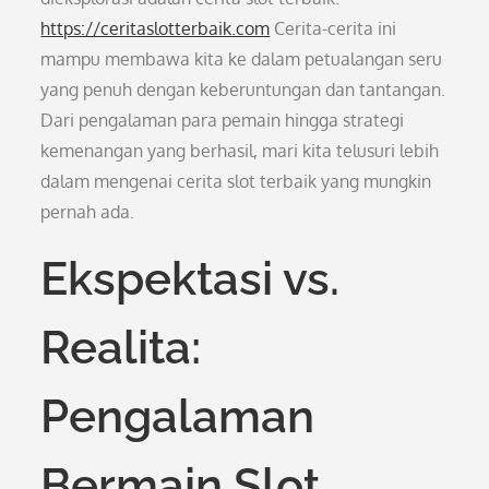
https://ceritaslotterbaik.com
Cerita-cerita ini
mampu membawa kita ke dalam petualangan seru
yang penuh dengan keberuntungan dan tantangan.
Dari pengalaman para pemain hingga strategi
kemenangan yang berhasil, mari kita telusuri lebih
dalam mengenai cerita slot terbaik yang mungkin
pernah ada.
Ekspektasi vs.
Realita:
Pengalaman
Bermain Slot