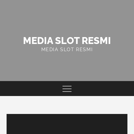
Skip
to
content
MEDIA SLOT RESMI
MEDIA SLOT RESMI