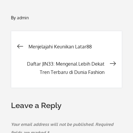
By
admin
Post
Menjelajahi Keunikan Latar88
navigation
Daftar JIN33: Mengenal Lebih Dekat
Tren Terbaru di Dunia Fashion
Leave a Reply
Your email address will not be published.
Required
fields are marked
*