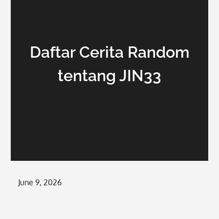
Daftar Cerita Random
tentang JIN33
Posted
June 9, 2026
on