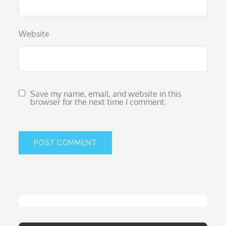
Website
Save my name, email, and website in this
browser for the next time I comment.