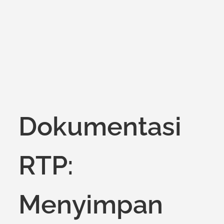
on
Dokumentasi
RTP:
Menyimpan