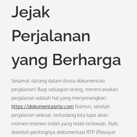
Jejak
Perjalanan
yang Berharga
Selamat datang dalam dunia dokumentasi
perjalanan! Bagi sebagian orang, merencanakan
perjalanan adalah hal yang menyenangkan.
https://dokumentasirtp.com
Namun, setelah
perjalanan selesai, terkadang kita lupa akan
momen-momen indah yang telah terlewati. Nah,
disinilah pentingnya dokumentasi RTP (Riwayat