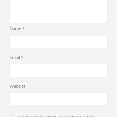
Name
*
Email
*
Website