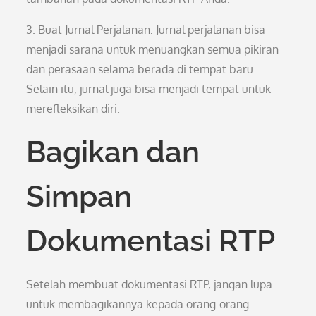
3. Buat Jurnal Perjalanan: Jurnal perjalanan bisa
menjadi sarana untuk menuangkan semua pikiran
dan perasaan selama berada di tempat baru.
Selain itu, jurnal juga bisa menjadi tempat untuk
merefleksikan diri.
Bagikan dan
Simpan
Dokumentasi RTP
Setelah membuat dokumentasi RTP, jangan lupa
untuk membagikannya kepada orang-orang