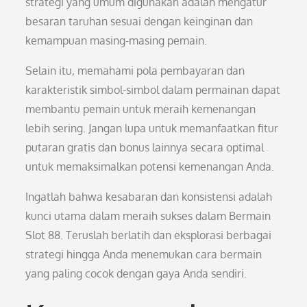
strategi yang umum digunakan adalah mengatur
besaran taruhan sesuai dengan keinginan dan
kemampuan masing-masing pemain.
Selain itu, memahami pola pembayaran dan
karakteristik simbol-simbol dalam permainan dapat
membantu pemain untuk meraih kemenangan
lebih sering. Jangan lupa untuk memanfaatkan fitur
putaran gratis dan bonus lainnya secara optimal
untuk memaksimalkan potensi kemenangan Anda.
Ingatlah bahwa kesabaran dan konsistensi adalah
kunci utama dalam meraih sukses dalam Bermain
Slot 88. Teruslah berlatih dan eksplorasi berbagai
strategi hingga Anda menemukan cara bermain
yang paling cocok dengan gaya Anda sendiri.