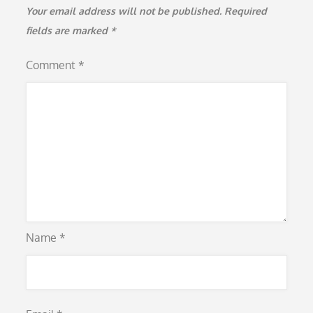
Your email address will not be published.
Required
fields are marked
*
Comment
*
Name
*