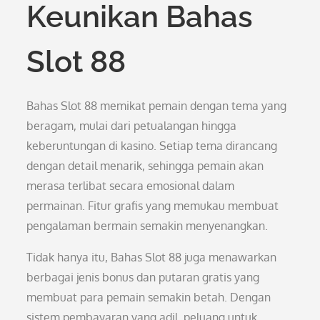
Keunikan Bahas
Slot 88
Bahas Slot 88 memikat pemain dengan tema yang
beragam, mulai dari petualangan hingga
keberuntungan di kasino. Setiap tema dirancang
dengan detail menarik, sehingga pemain akan
merasa terlibat secara emosional dalam
permainan. Fitur grafis yang memukau membuat
pengalaman bermain semakin menyenangkan.
Tidak hanya itu, Bahas Slot 88 juga menawarkan
berbagai jenis bonus dan putaran gratis yang
membuat para pemain semakin betah. Dengan
sistem pembayaran yang adil, peluang untuk