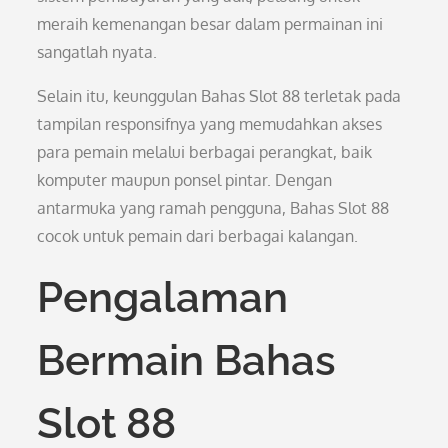
meraih kemenangan besar dalam permainan ini
sangatlah nyata.
Selain itu, keunggulan Bahas Slot 88 terletak pada
tampilan responsifnya yang memudahkan akses
para pemain melalui berbagai perangkat, baik
komputer maupun ponsel pintar. Dengan
antarmuka yang ramah pengguna, Bahas Slot 88
cocok untuk pemain dari berbagai kalangan.
Pengalaman
Bermain Bahas
Slot 88