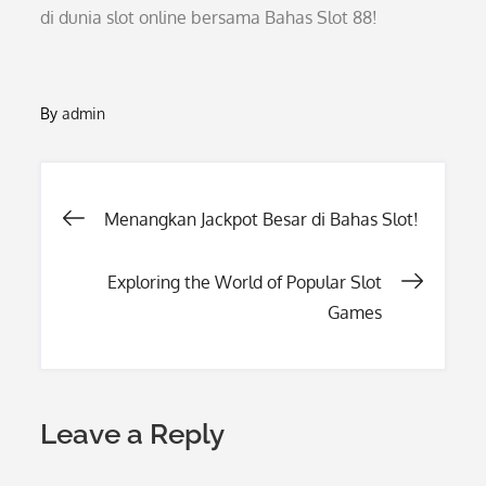
di dunia slot online bersama Bahas Slot 88!
By
admin
Post
Menangkan Jackpot Besar di Bahas Slot!
navigation
Exploring the World of Popular Slot
Games
Leave a Reply