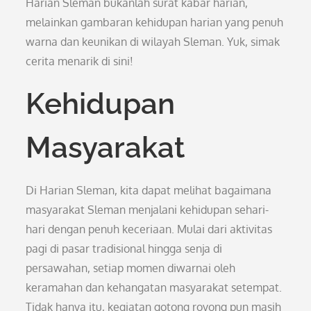
Harian Sleman bukanlah surat kabar harian,
melainkan gambaran kehidupan harian yang penuh
warna dan keunikan di wilayah Sleman. Yuk, simak
cerita menarik di sini!
Kehidupan
Masyarakat
Di Harian Sleman, kita dapat melihat bagaimana
masyarakat Sleman menjalani kehidupan sehari-
hari dengan penuh keceriaan. Mulai dari aktivitas
pagi di pasar tradisional hingga senja di
persawahan, setiap momen diwarnai oleh
keramahan dan kehangatan masyarakat setempat.
Tidak hanya itu, kegiatan gotong royong pun masih