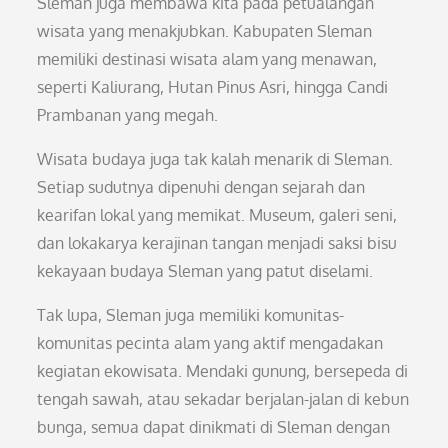
Sleman juga membawa kita pada petualangan
wisata yang menakjubkan. Kabupaten Sleman
memiliki destinasi wisata alam yang menawan,
seperti Kaliurang, Hutan Pinus Asri, hingga Candi
Prambanan yang megah.
Wisata budaya juga tak kalah menarik di Sleman.
Setiap sudutnya dipenuhi dengan sejarah dan
kearifan lokal yang memikat. Museum, galeri seni,
dan lokakarya kerajinan tangan menjadi saksi bisu
kekayaan budaya Sleman yang patut diselami.
Tak lupa, Sleman juga memiliki komunitas-
komunitas pecinta alam yang aktif mengadakan
kegiatan ekowisata. Mendaki gunung, bersepeda di
tengah sawah, atau sekadar berjalan-jalan di kebun
bunga, semua dapat dinikmati di Sleman dengan