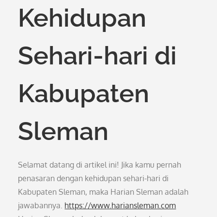
Kehidupan
Sehari-hari di
Kabupaten
Sleman
Selamat datang di artikel ini! Jika kamu pernah
penasaran dengan kehidupan sehari-hari di
Kabupaten Sleman, maka Harian Sleman adalah
jawabannya.
https://www.hariansleman.com