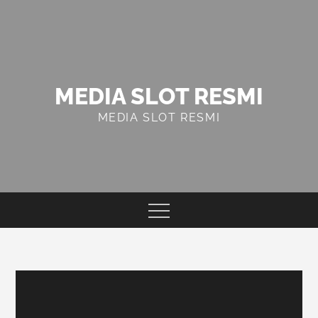
Skip
to
content
MEDIA SLOT RESMI
MEDIA SLOT RESMI