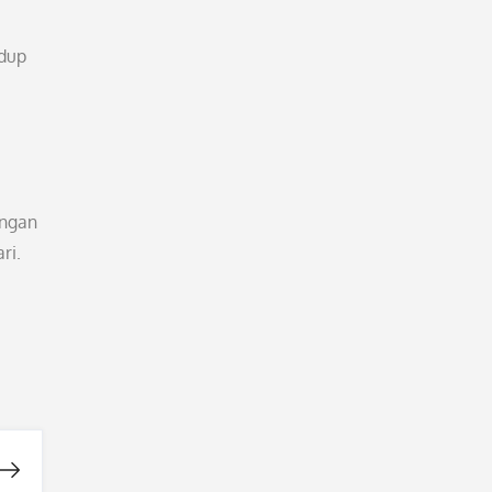
idup
engan
ri.