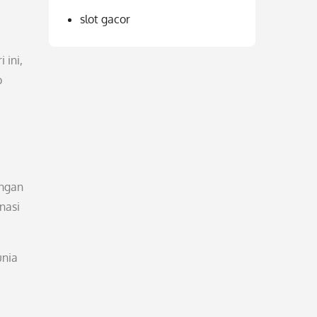
slot gacor
 ini,
p
engan
nasi
unia