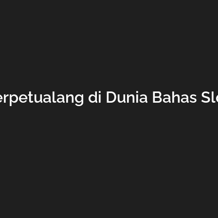
erpetualang di Dunia Bahas Sl