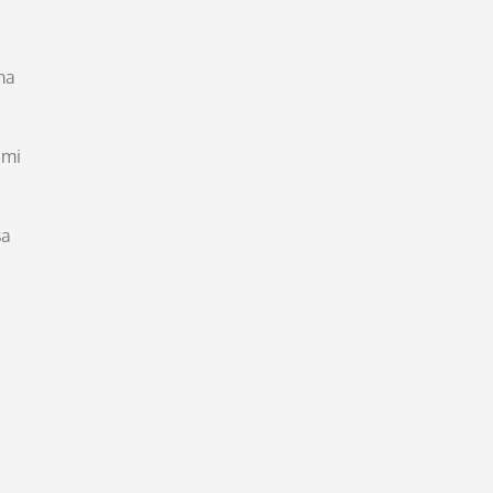
ma
ami
sa