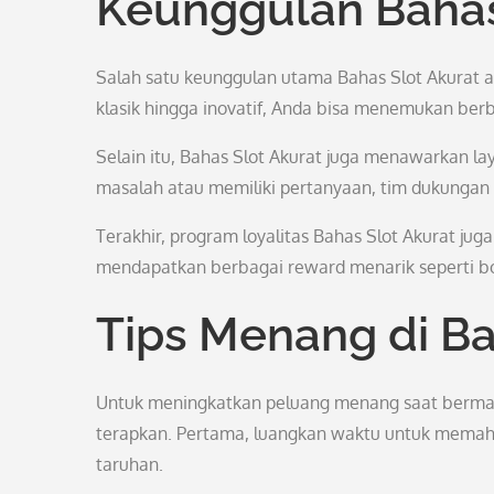
Keunggulan Bahas
Salah satu keunggulan utama Bahas Slot Akurat a
klasik hingga inovatif, Anda bisa menemukan berb
Selain itu, Bahas Slot Akurat juga menawarkan l
masalah atau memiliki pertanyaan, tim dukunga
Terakhir, program loyalitas Bahas Slot Akurat jug
mendapatkan berbagai reward menarik seperti bon
Tips Menang di Ba
Untuk meningkatkan peluang menang saat bermain
terapkan. Pertama, luangkan waktu untuk memaha
taruhan.