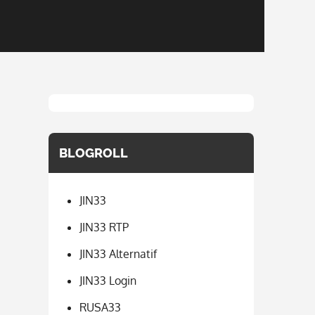
BLOGROLL
JIN33
JIN33 RTP
JIN33 Alternatif
JIN33 Login
RUSA33