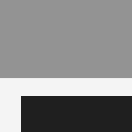
Skip
to
content