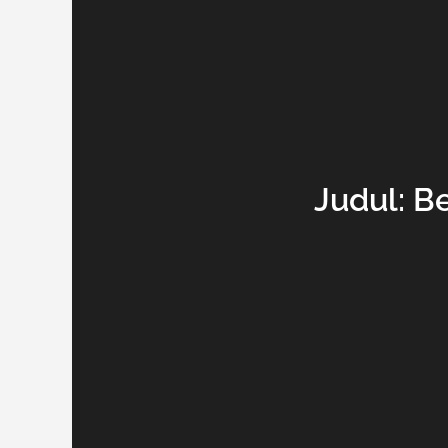
Judul: B