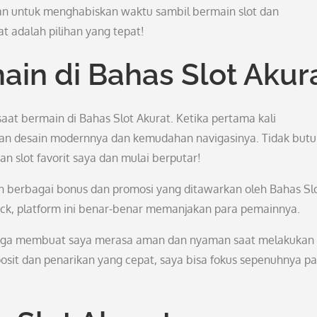
an untuk menghabiskan waktu sambil bermain slot dan
t adalah pilihan yang tepat!
in di Bahas Slot Akur
at bermain di Bahas Slot Akurat. Ketika pertama kali
engan desain modernnya dan kemudahan navigasinya. Tidak but
slot favorit saya dan mulai berputar!
 berbagai bonus dan promosi yang ditawarkan oleh Bahas Sl
ack, platform ini benar-benar memanjakan para pemainnya.
 juga membuat saya merasa aman dan nyaman saat melakukan
posit dan penarikan yang cepat, saya bisa fokus sepenuhnya p