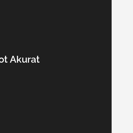
ot Akurat