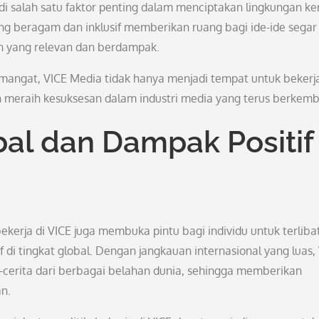
i salah satu faktor penting dalam menciptakan lingkungan ke
 yang beragam dan inklusif memberikan ruang bagi ide-ide segar
n yang relevan dan berdampak.
mangat, VICE Media tidak hanya menjadi tempat untuk bekerj
in meraih kesuksesan dalam industri media yang terus berkem
bal dan Dampak Positif
kerja di VICE juga membuka pintu bagi individu untuk terliba
 di tingkat global. Dengan jangkauan internasional yang luas,
-cerita dari berbagai belahan dunia, sehingga memberikan
an.