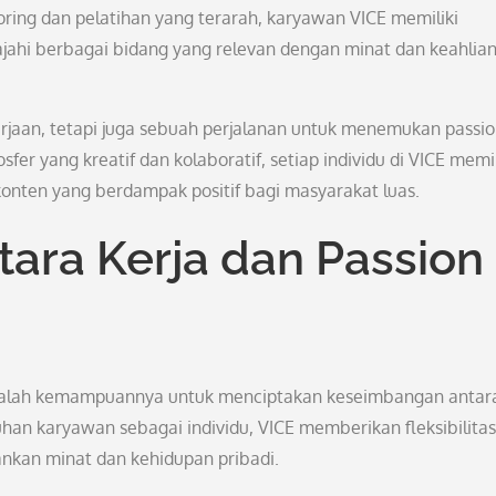
ing dan pelatihan yang terarah, karyawan VICE memiliki
ahi berbagai bidang yang relevan dengan minat dan keahlia
rjaan, tetapi juga sebuah perjalanan untuk menemukan passi
er yang kreatif dan kolaboratif, setiap individu di VICE memil
onten yang berdampak positif bagi masyarakat luas.
ra Kerja dan Passion 
adalah kemampuannya untuk menciptakan keseimbangan antar
an karyawan sebagai individu, VICE memberikan fleksibilitas
nkan minat dan kehidupan pribadi.