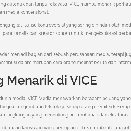
ang autentik dan tanpa rekayasa, VICE mampu menarik perhat
kan media konvensional.
gangkat isu-isu kontroversial yang sering dihindari oleh med
 para jurnalis dan kreator konten untuk mengeksplorasi berb
adar menjadi bagian dari sebuah perusahaan media, tetapi ju
ntribusi dalam merubah cara orang melihat berita dan inform
g Menarik di VICE
 di dunia media, VICE Media menawarkan beragam peluang yang
en, hingga pengembang teknologi, setiap orang memiliki kesemp
alam lingkungan yang mendukung pertumbuhan dan eksplorasi.
gembangan karyawan yang bertujuan untuk membantu anggot