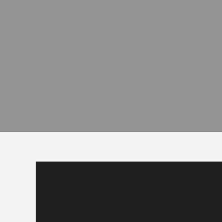
Skip
to
content