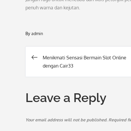
penuh warna dan kejutan.
By
admin
Menikmati Sensasi Bermain Slot Online
Post
dengan Cair33
navigation
Leave a Reply
Your email address will not be published.
Required f