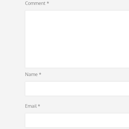
Comment
*
Name
*
Email
*