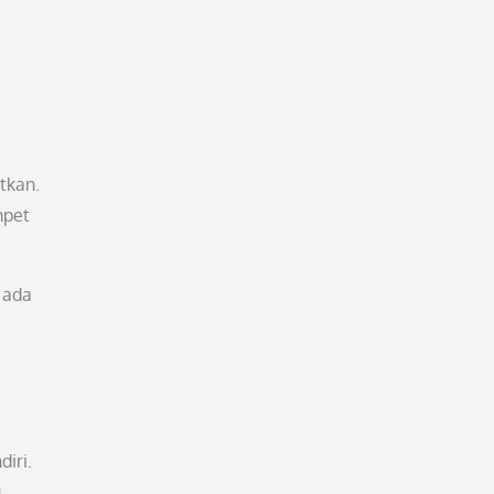
tkan.
mpet
 ada
iri.
g