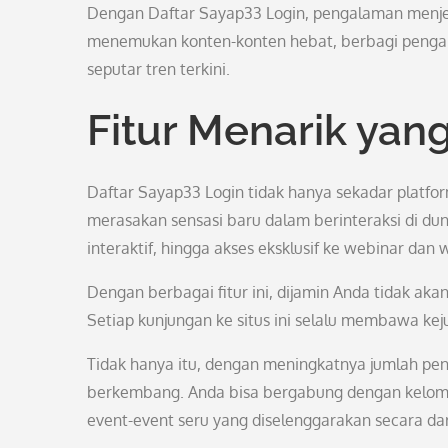
Dengan Daftar Sayap33 Login, pengalaman menjel
menemukan konten-konten hebat, berbagi pengal
seputar tren terkini.
Fitur Menarik yan
Daftar Sayap33 Login tidak hanya sekadar platfo
merasakan sensasi baru dalam berinteraksi di dunia
interaktif, hingga akses eksklusif ke webinar dan 
Dengan berbagai fitur ini, dijamin Anda tidak a
Setiap kunjungan ke situs ini selalu membawa k
Tidak hanya itu, dengan meningkatnya jumlah pe
berkembang. Anda bisa bergabung dengan kelompok
event-event seru yang diselenggarakan secara dar