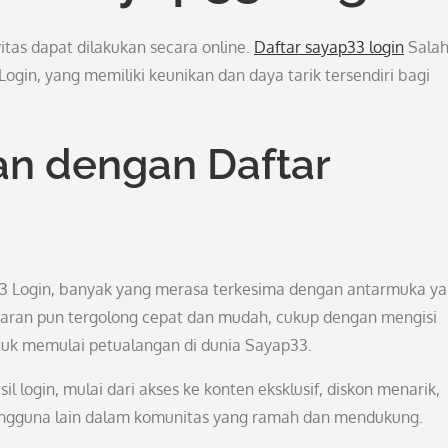
vitas dapat dilakukan secara online.
Daftar sayap33 login
Salah
ogin, yang memiliki keunikan dan daya tarik tersendiri bagi
an dengan Daftar
33 Login, banyak yang merasa terkesima dengan antarmuka y
taran pun tergolong cepat dan mudah, cukup dengan mengisi
untuk memulai petualangan di dunia Sayap33.
 login, mulai dari akses ke konten eksklusif, diskon menarik,
engguna lain dalam komunitas yang ramah dan mendukung.