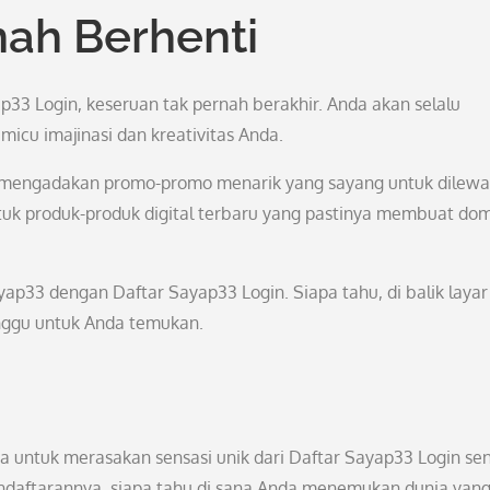
nah Berhenti
p33 Login, keseruan tak pernah berakhir. Anda akan selalu
cu imajinasi dan kreativitas Anda.
ap mengadakan promo-promo menarik yang sayang untuk dilewa
ntuk produk-produk digital terbaru yang pastinya membuat do
ayap33 dengan Daftar Sayap33 Login. Siapa tahu, di balik layar
nggu untuk Anda temukan.
da untuk merasakan sensasi unik dari Daftar Sayap33 Login send
endaftarannya, siapa tahu di sana Anda menemukan dunia yan