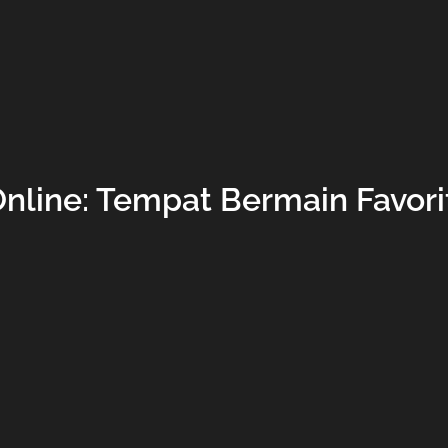
Online: Tempat Bermain Favor