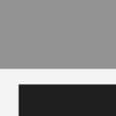
Skip
to
content