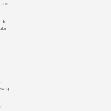
engan
 di
yakin
ar-
 yang
a