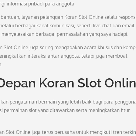
gi informasi pribadi para anggota.
antuan, layanan pelanggan Koran Slot Online selalu responsi
lui berbagai kanal komunikasi, seperti live chat dan email.
menyelesaikan berbagai permasalahan yang saya hadapi.
 Slot Online juga sering mengadakan acara khusus dan kompe
eningkatkan interaksi antar anggota, tetapi juga membuat
n.
Depan Koran Slot Onli
rikan pengalaman bermain yang lebih baik bagi para penggun
i permainan slot yang ditawarkan serta meningkatkan fitur
 Slot Online juga terus berusaha untuk mengikuti tren terkin