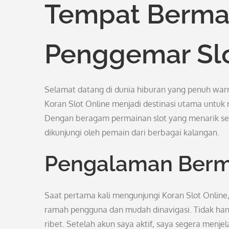
Tempat Bermai
Penggemar Sl
Selamat datang di dunia hiburan yang penuh warn
Koran Slot Online menjadi destinasi utama untu
Dengan beragam permainan slot yang menarik ser
dikunjungi oleh pemain dari berbagai kalangan.
Pengalaman Berma
Saat pertama kali mengunjungi Koran Slot Online
ramah pengguna dan mudah dinavigasi. Tidak hany
ribet. Setelah akun saya aktif, saya segera menje