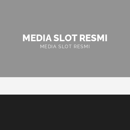
MEDIA SLOT RESMI
MEDIA SLOT RESMI