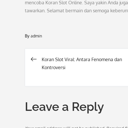
mencoba Koran Slot Online. Saya yakin Anda jug
tawarkan. Selamat bermain dan semoga keberunt
By
admin
Koran Slot Viral: Antara Fenomena dan
Post
Kontroversi
navigation
Leave a Reply