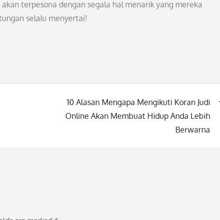
a akan terpesona dengan segala hal menarik yang mereka
ungan selalu menyertai!
10 Alasan Mengapa Mengikuti Koran Judi
Online Akan Membuat Hidup Anda Lebih
Berwarna