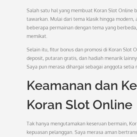
Salah satu hal yang membuat Koran Slot Online b
tawarkan. Mulai dari tema klasik hingga modern, 
beberapa permainan dengan tema yang berbeda
memikat.
Selain itu, fitur bonus dan promosi di Koran Slot
deposit, putaran gratis, dan hadiah menarik la
Saya pun merasa dihargai sebagai anggota setia
Keamanan dan Ke
Koran Slot Online
Tak hanya mengutamakan keseruan bermain, Kora
kepuasan pelanggan. Saya merasa aman bertransak