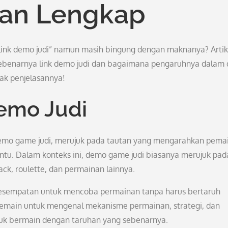
an Lengkap
ink demo judi” namun masih bingung dengan maknanya? Artike
benarnya link demo judi dan bagaimana pengaruhnya dalam 
ak penjelasannya!
Demo Judi
 demo game judi, merujuk pada tautan yang mengarahkan pema
tentu. Dalam konteks ini, demo game judi biasanya merujuk pad
jack, roulette, dan permainan lainnya.
 kesempatan untuk mencoba permainan tanpa harus bertaruh
emain untuk mengenal mekanisme permainan, strategi, dan
uk bermain dengan taruhan yang sebenarnya.