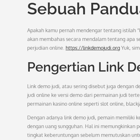
Sebuah Pandu
Apakah kamu pernah mendengar tentang istilah “l
akan membahas secara mendalam tentang apa se
perjudian online.
https://linkdemojudi.org
Yuk, sim
Pengertian Link 
Link demo judi, atau sering disebut juga dengan
judi online ke versi demo dari permainan judi ter
permainan kasino online seperti slot online, black
Dengan adanya link demo judi, pemain memiliki
dengan uang sungguhan. Hal ini memungkinkan p
tingkat keberuntungan sebelum memutuskan unt