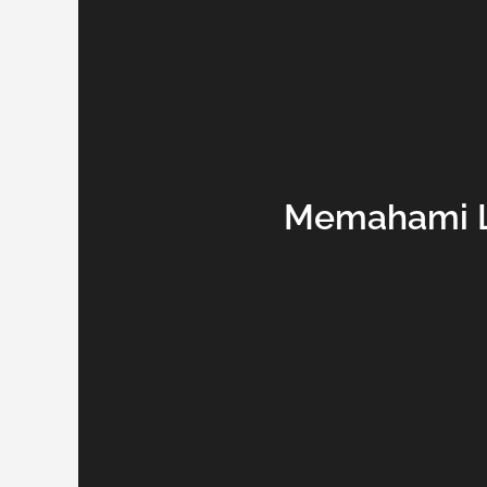
Memahami L