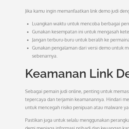
Jika kamu ingin memanfaatkan link demo judi de
Luangkan waktu untuk mencoba berbagai pe
Gunakan kesempatan ini untuk mengasah kete
Jangan terburu-buru untuk beralih ke permai
Gunakan pengalaman dari versi demo untuk m
sebenarnya.
Keamanan Link D
Sebagai pemain judi online, penting untuk memas
tepercaya dan terjamin keamanannya. Hindari meng
untuk mencegah risiko penipuan atau malware ya
Pastikan juga untuk selalu menggunakan perangka
demi menjaga informasi pribadi dan keuangan kam