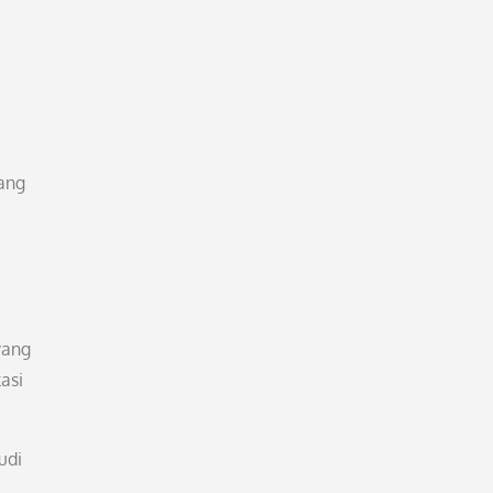
ang
yang
asi
udi