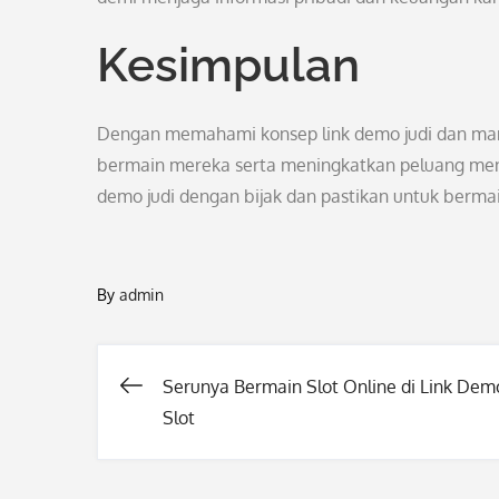
Kesimpulan
Dengan memahami konsep link demo judi dan man
bermain mereka serta meningkatkan peluang mena
demo judi dengan bijak dan pastikan untuk berma
By
admin
Serunya Bermain Slot Online di Link Dem
Post
Slot
navigation