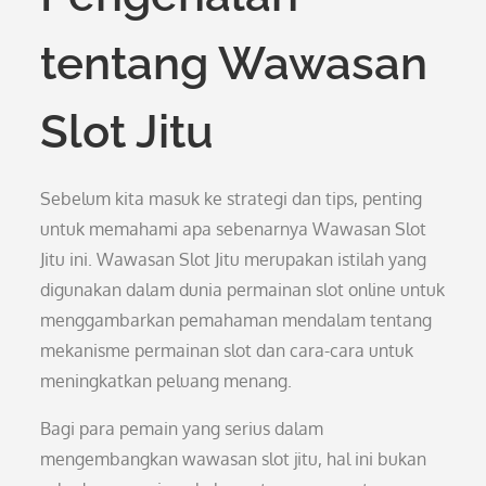
tentang Wawasan
Slot Jitu
Sebelum kita masuk ke strategi dan tips, penting
untuk memahami apa sebenarnya Wawasan Slot
Jitu ini. Wawasan Slot Jitu merupakan istilah yang
digunakan dalam dunia permainan slot online untuk
menggambarkan pemahaman mendalam tentang
mekanisme permainan slot dan cara-cara untuk
meningkatkan peluang menang.
Bagi para pemain yang serius dalam
mengembangkan wawasan slot jitu, hal ini bukan