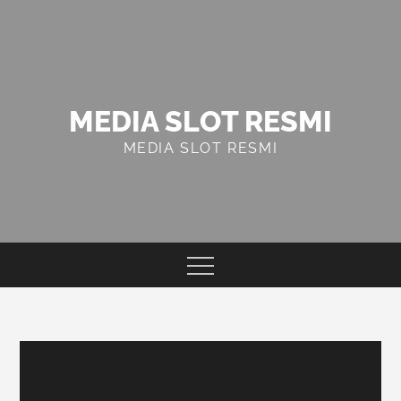
Skip
to
content
MEDIA SLOT RESMI
MEDIA SLOT RESMI