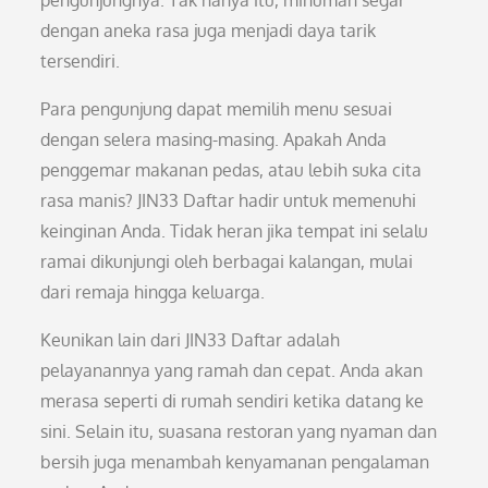
pengunjungnya. Tak hanya itu, minuman segar
dengan aneka rasa juga menjadi daya tarik
tersendiri.
Para pengunjung dapat memilih menu sesuai
dengan selera masing-masing. Apakah Anda
penggemar makanan pedas, atau lebih suka cita
rasa manis? JIN33 Daftar hadir untuk memenuhi
keinginan Anda. Tidak heran jika tempat ini selalu
ramai dikunjungi oleh berbagai kalangan, mulai
dari remaja hingga keluarga.
Keunikan lain dari JIN33 Daftar adalah
pelayanannya yang ramah dan cepat. Anda akan
merasa seperti di rumah sendiri ketika datang ke
sini. Selain itu, suasana restoran yang nyaman dan
bersih juga menambah kenyamanan pengalaman