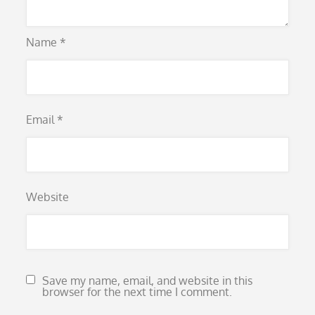
Name
*
Email
*
Website
Save my name, email, and website in this
browser for the next time I comment.