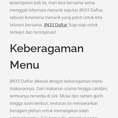
kesempatan kali ini, mari kita bersama-sama
menggali informasi menarik seputar JIN33 Daftar,
sebuah fenomena menarik yang patut untuk kita
telusuri bersama.
JIN33 Daftar
Siap-siap untuk
terkejut dan terinspirasi!
Keberagaman
Menu
JIN33 Daftar dikenal dengan keberagaman menu
makanannya. Dari makanan utama hingga camilan,
semuanya tersedia di sini. Mulai dari ramen gurih
hingga sushi lembut, restoran ini menawarkan
beragam pilihan untuk memanjakan lidah