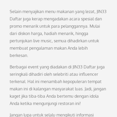
Selain menyajikan menu makanan yang lezat, JIN33
Daftar juga kerap mengadakan acara spesial dan
promo menarik untuk para pelanggannya. Mulai
dari diskon harga, hadiah menarik, hingga
pertunjukan live music, semua dihadirkan untuk
membuat pengalaman makan Anda lebih
berkesan.
Berbagai event yang diadakan di JIN33 Daftar juga
seringkali dihadiri oleh selebriti atau influencer
terkenal. Hal ini menambah kepopuleran tempat
makan ini di kalangan masyarakat luas. Jadi, jangan
kaget jika tiba-tiba Anda bertemu dengan idola
Anda ketika mengunjungi restoran ini!
Jangan lupa untuk selalu mengikuti informasi