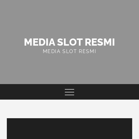
Skip
to
content
MEDIA SLOT RESMI
MEDIA SLOT RESMI