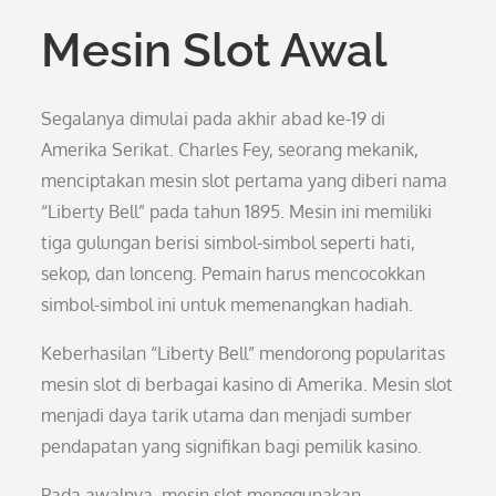
Mesin Slot Awal
Segalanya dimulai pada akhir abad ke-19 di
Amerika Serikat. Charles Fey, seorang mekanik,
menciptakan mesin slot pertama yang diberi nama
“Liberty Bell” pada tahun 1895. Mesin ini memiliki
tiga gulungan berisi simbol-simbol seperti hati,
sekop, dan lonceng. Pemain harus mencocokkan
simbol-simbol ini untuk memenangkan hadiah.
Keberhasilan “Liberty Bell” mendorong popularitas
mesin slot di berbagai kasino di Amerika. Mesin slot
menjadi daya tarik utama dan menjadi sumber
pendapatan yang signifikan bagi pemilik kasino.
Pada awalnya, mesin slot menggunakan