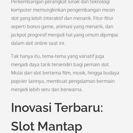
Perkembangan perangkat lunak dan teknologi
komputer memungkinkan pengembangan mesin
slot yang lebih interaktif dan menarik. Fitur-fitur
seperti bonus game, animasi yang menarik, dan
jackpot progresif menjadi hal yang umum dijumpai
dalam slot online saat ini.
Tak hanya itu, tema-tema yang variatif juga
menjadi daya tarik tersendiri bagi pemain slot.
Mulai dari slot bertema film, musik, hingga budaya
populer lainnya, membuat pengalaman bermain
menjadi lebih seru dan berwarna.
Inovasi Terbaru:
Slot Mantap