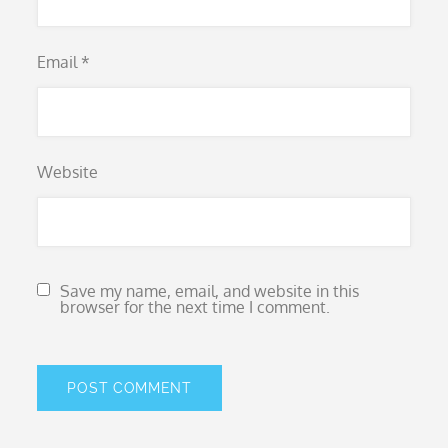
Email
*
Website
Save my name, email, and website in this
browser for the next time I comment.