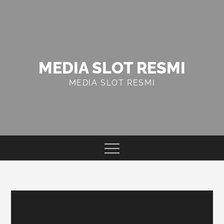
Skip
to
content
MEDIA SLOT RESMI
MEDIA SLOT RESMI