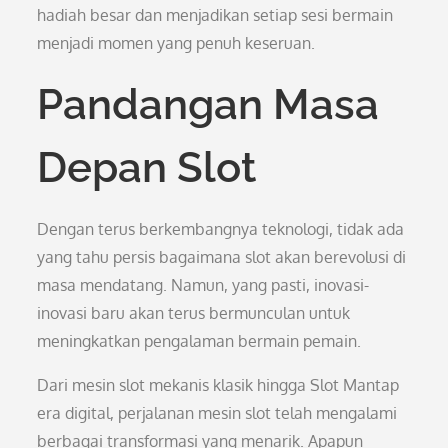
hadiah besar dan menjadikan setiap sesi bermain
menjadi momen yang penuh keseruan.
Pandangan Masa
Depan Slot
Dengan terus berkembangnya teknologi, tidak ada
yang tahu persis bagaimana slot akan berevolusi di
masa mendatang. Namun, yang pasti, inovasi-
inovasi baru akan terus bermunculan untuk
meningkatkan pengalaman bermain pemain.
Dari mesin slot mekanis klasik hingga Slot Mantap
era digital, perjalanan mesin slot telah mengalami
berbagai transformasi yang menarik. Apapun