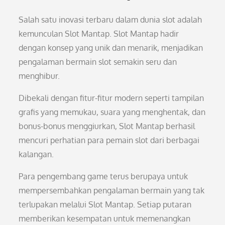
Salah satu inovasi terbaru dalam dunia slot adalah
kemunculan Slot Mantap. Slot Mantap hadir
dengan konsep yang unik dan menarik, menjadikan
pengalaman bermain slot semakin seru dan
menghibur.
Dibekali dengan fitur-fitur modern seperti tampilan
grafis yang memukau, suara yang menghentak, dan
bonus-bonus menggiurkan, Slot Mantap berhasil
mencuri perhatian para pemain slot dari berbagai
kalangan.
Para pengembang game terus berupaya untuk
mempersembahkan pengalaman bermain yang tak
terlupakan melalui Slot Mantap. Setiap putaran
memberikan kesempatan untuk memenangkan