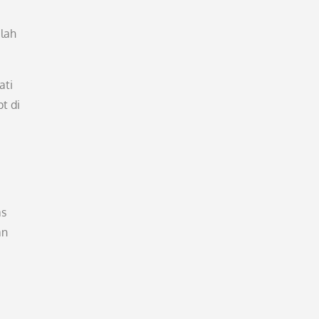
elah
ati
t di
as
an