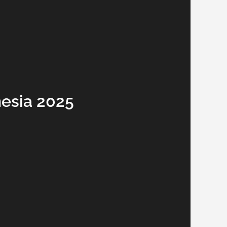
nesia 2025