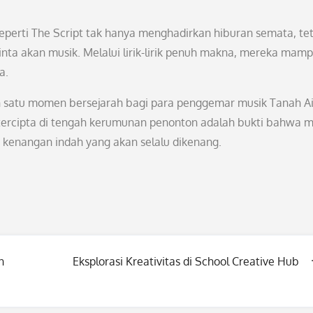
eperti The Script tak hanya menghadirkan hiburan semata, te
inta akan musik. Melalui lirik-lirik penuh makna, mereka mam
a.
ah satu momen bersejarah bagi para penggemar musik Tanah Ai
rcipta di tengah kerumunan penonton adalah bukti bahwa m
enangan indah yang akan selalu dikenang.
n
Eksplorasi Kreativitas di School Creative Hub