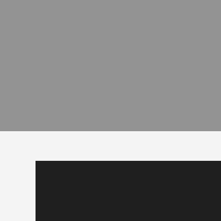
Skip
to
content