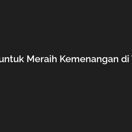
u untuk Meraih Kemenangan di