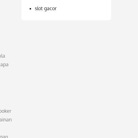
slot gacor
ula
rapa
poker
ainan
ngan