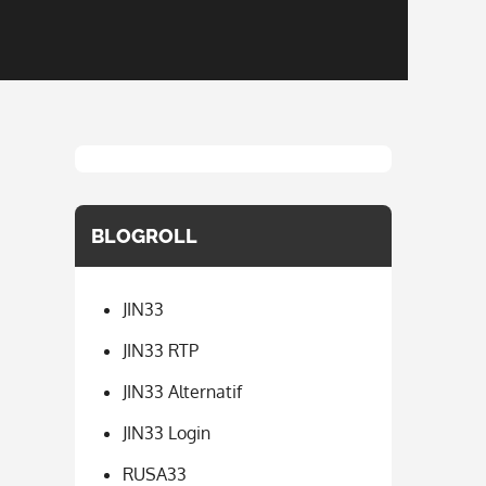
BLOGROLL
JIN33
JIN33 RTP
JIN33 Alternatif
JIN33 Login
RUSA33