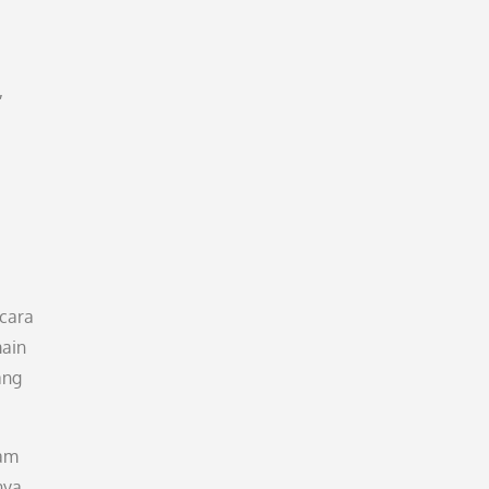
,
cara
ain
ang
lam
nya