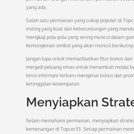
yang ada.
Salah satu permainan yang cukup populer di Topc
insting yang kuat dan keberuntungan yang mend
mengkaji pola-pola yang sering muncul dalam ga
kemungkinan simbol yang akan muncul berikutny
Jangan lupa untuk memanfaatkan fitur bonus dan 
menjadi peluang emas untuk menambah modal be
terus informasi terbaru mengenai bonus dan pro
ketinggalan kesempatan.
Menyiapkan Strat
Selain memahami permainan, menyiapkan strateg
kemenangan di Topcer33. Setiap permainan memb