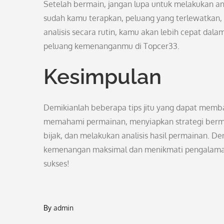
Setelah bermain, jangan lupa untuk melakukan ana
sudah kamu terapkan, peluang yang terlewatkan,
analisis secara rutin, kamu akan lebih cepat d
peluang kemenanganmu di Topcer33.
Kesimpulan
Demikianlah beberapa tips jitu yang dapat memb
memahami permainan, menyiapkan strategi ber
bijak, dan melakukan analisis hasil permainan. D
kemenangan maksimal dan menikmati pengalama
sukses!
By
admin