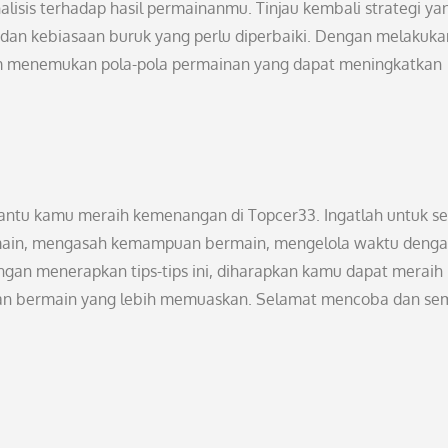
lisis terhadap hasil permainanmu. Tinjau kembali strategi ya
 dan kebiasaan buruk yang perlu diperbaiki. Dengan melakuka
alam menemukan pola-pola permainan yang dapat meningkatkan
antu kamu meraih kemenangan di Topcer33. Ingatlah untuk se
main, mengasah kemampuan bermain, mengelola waktu deng
engan menerapkan tips-tips ini, diharapkan kamu dapat meraih
n bermain yang lebih memuaskan. Selamat mencoba dan se