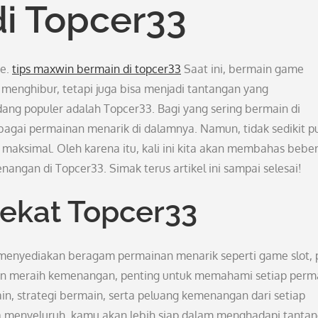
i Topcer33
ne.
tips maxwin bermain di topcer33
Saat ini, bermain game
a menghibur, tetapi juga bisa menjadi tantangan yang
ang populer adalah Topcer33. Bagi yang sering bermain di
rbagai permainan menarik di dalamnya. Namun, tidak sedikit p
aksimal. Oleh karena itu, kali ini kita akan membahas bebe
ngan di Topcer33. Simak terus artikel ini sampai selesai!
ekat Topcer33
menyediakan beragam permainan menarik seperti game slot, 
ngin meraih kemenangan, penting untuk memahami setiap perm
in, strategi bermain, serta peluang kemenangan dari setiap
menyeluruh, kamu akan lebih siap dalam menghadapi tanta